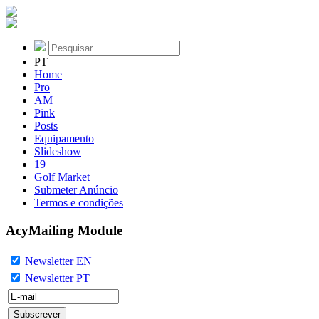
PT
Home
Pro
AM
Pink
Posts
Equipamento
Slideshow
19
Golf Market
Submeter Anúncio
Termos e condições
AcyMailing Module
Newsletter EN
Newsletter PT