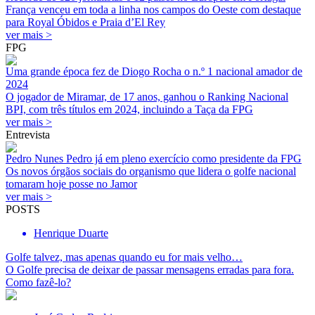
França venceu em toda a linha nos campos do Oeste com destaque
para Royal Óbidos e Praia d’El Rey
ver mais >
FPG
Uma grande época fez de Diogo Rocha o n.º 1 nacional amador de
2024
O jogador de Miramar, de 17 anos, ganhou o Ranking Nacional
BPI, com três títulos em 2024, incluindo a Taça da FPG
ver mais >
Entrevista
Pedro Nunes Pedro já em pleno exercício como presidente da FPG
Os novos órgãos sociais do organismo que lidera o golfe nacional
tomaram hoje posse no Jamor
ver mais >
POSTS
Henrique Duarte
Golfe talvez, mas apenas quando eu for mais velho…
O Golfe precisa de deixar de passar mensagens erradas para fora.
Como fazê-lo?