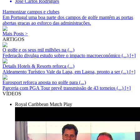
José Carlos Rodrigues
Harmonizar campos e clubes
Em Portugal uma boa parte dos campos de golfe mantém as portas
abertas graças ao esforço das administrações.
Mais Posts >
ARTIGOS
O golfe e os seus mil milhões na (...)
Federação divulga estudo sobre o impacto macroeconómico (...)
[+]
Details Hotels & Resorts reforça (...)
Aldeamento Turístico Vale da Lapa, em Lagoa, pronto a ser (...)
[+]
Eurosport reforça aposta no golfe para (...)
Parceria com PGA Tour prevê transmissão de 43 torneios (...)
[+]
VÍDEOS
Royal Caribbean Match Play