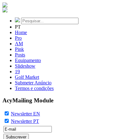
PT
Home
Pro
AM
Pink
Posts
Equipamento
Slideshow
19
Golf Market
Submeter Anúncio
Termos e condições
AcyMailing Module
Newsletter EN
Newsletter PT