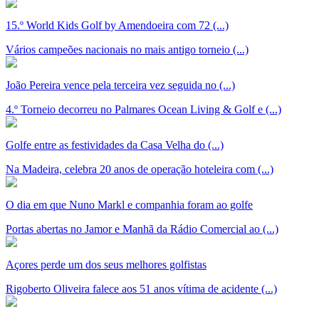
15.º World Kids Golf by Amendoeira com 72 (...)
Vários campeões nacionais no mais antigo torneio (...)
João Pereira vence pela terceira vez seguida no (...)
4.º Torneio decorreu no Palmares Ocean Living & Golf e (...)
Golfe entre as festividades da Casa Velha do (...)
Na Madeira, celebra 20 anos de operação hoteleira com (...)
O dia em que Nuno Markl e companhia foram ao golfe
Portas abertas no Jamor e Manhã da Rádio Comercial ao (...)
Açores perde um dos seus melhores golfistas
Rigoberto Oliveira falece aos 51 anos vítima de acidente (...)