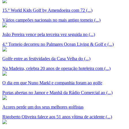
15.º World Kids Golf by Amendoeira com 72 (...)
Vários campeões nacionais no mais antigo torneio (...)
João Pereira vence pela terceira vez seguida no (...)
4.º Torneio decorreu no Palmares Ocean Living & Golf e (...)
Golfe entre as festividades da Casa Velha do (...)
Na Madeira, celebra 20 anos de operação hoteleira com (...)
O dia em que Nuno Markl e companhia foram ao golfe
Portas abertas no Jamor e Manhã da Rádio Comercial ao (...)
Açores perde um dos seus melhores golfistas
Rigoberto Oliveira falece aos 51 anos vítima de acidente (...)