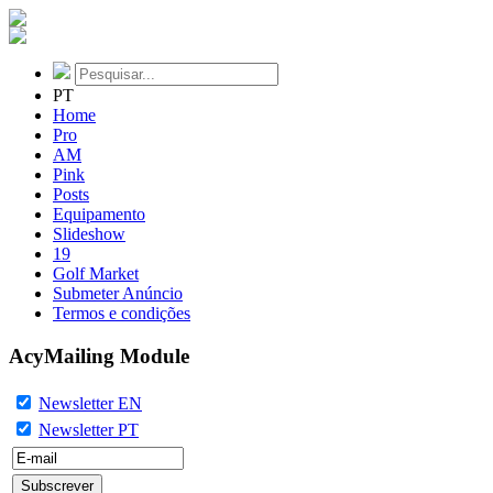
PT
Home
Pro
AM
Pink
Posts
Equipamento
Slideshow
19
Golf Market
Submeter Anúncio
Termos e condições
AcyMailing Module
Newsletter EN
Newsletter PT