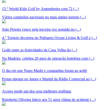
15.º World Kids Golf by Amendoeira com 72 (...)
Vários campeões nacionais no mais antigo torneio (...)
João Pereira vence pela terceira vez seguida no (...)
4.º Torneio decorreu no Palmares Ocean Living & Golf e (...)
Golfe entre as festividades da Casa Velha do (...)
Na Madeira, celebra 20 anos de operação hoteleira com (...)
O dia em que Nuno Markl e companhia foram ao golfe
Portas abertas no Jamor e Manhã da Rádio Comercial ao (...)
Açores perde um dos seus melhores golfistas
Rigoberto Oliveira falece aos 51 anos vítima de acidente (...)