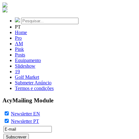
PT
Home
Pro
AM
Pink
Posts
Equipamento
Slideshow
19
Golf Market
Submeter Anúncio
Termos e condições
AcyMailing Module
Newsletter EN
Newsletter PT