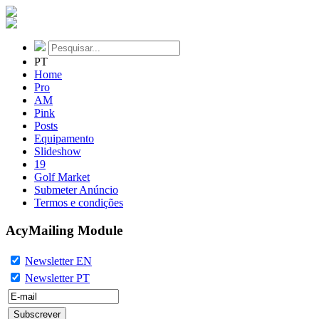
PT
Home
Pro
AM
Pink
Posts
Equipamento
Slideshow
19
Golf Market
Submeter Anúncio
Termos e condições
AcyMailing Module
Newsletter EN
Newsletter PT