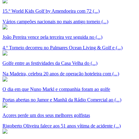
15.º World Kids Golf by Amendoeira com 72 (...)
Vários campeões nacionais no mais antigo torneio (...)
João Pereira vence pela terceira vez seguida no (...)
4.º Torneio decorreu no Palmares Ocean Living & Golf e (...)
Golfe entre as festividades da Casa Velha do (...)
Na Madeira, celebra 20 anos de operação hoteleira com (...)
O dia em que Nuno Markl e companhia foram ao golfe
Portas abertas no Jamor e Manhã da Rádio Comercial ao (...)
Açores perde um dos seus melhores golfistas
Rigoberto Oliveira falece aos 51 anos vítima de acidente (...)