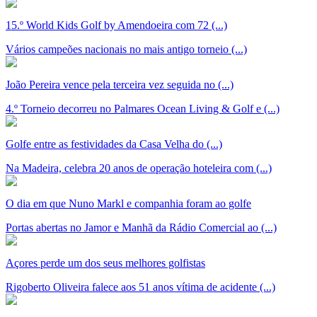
15.º World Kids Golf by Amendoeira com 72 (...)
Vários campeões nacionais no mais antigo torneio (...)
João Pereira vence pela terceira vez seguida no (...)
4.º Torneio decorreu no Palmares Ocean Living & Golf e (...)
Golfe entre as festividades da Casa Velha do (...)
Na Madeira, celebra 20 anos de operação hoteleira com (...)
O dia em que Nuno Markl e companhia foram ao golfe
Portas abertas no Jamor e Manhã da Rádio Comercial ao (...)
Açores perde um dos seus melhores golfistas
Rigoberto Oliveira falece aos 51 anos vítima de acidente (...)