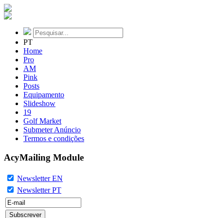
PT
Home
Pro
AM
Pink
Posts
Equipamento
Slideshow
19
Golf Market
Submeter Anúncio
Termos e condições
AcyMailing Module
Newsletter EN
Newsletter PT