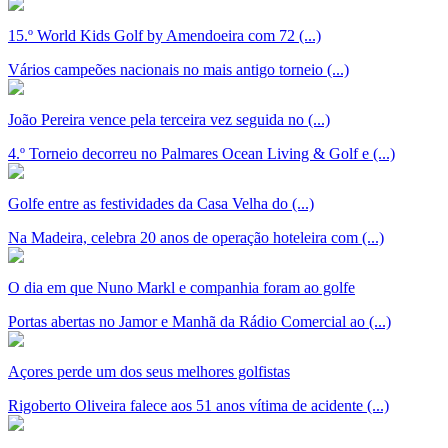
15.º World Kids Golf by Amendoeira com 72 (...)
Vários campeões nacionais no mais antigo torneio (...)
João Pereira vence pela terceira vez seguida no (...)
4.º Torneio decorreu no Palmares Ocean Living & Golf e (...)
Golfe entre as festividades da Casa Velha do (...)
Na Madeira, celebra 20 anos de operação hoteleira com (...)
O dia em que Nuno Markl e companhia foram ao golfe
Portas abertas no Jamor e Manhã da Rádio Comercial ao (...)
Açores perde um dos seus melhores golfistas
Rigoberto Oliveira falece aos 51 anos vítima de acidente (...)