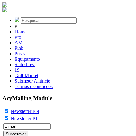
PT
Home
Pro
AM
Pink
Posts
Equipamento
Slideshow
19
Golf Market
Submeter Anúncio
Termos e condições
AcyMailing Module
Newsletter EN
Newsletter PT