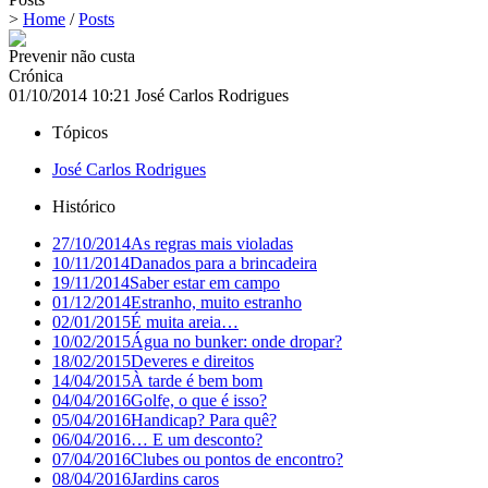
>
Home
/
Posts
Prevenir não custa
Crónica
01/10/2014 10:21
José Carlos Rodrigues
Tópicos
José Carlos Rodrigues
Histórico
27/10/2014
As regras mais violadas
10/11/2014
Danados para a brincadeira
19/11/2014
Saber estar em campo
01/12/2014
Estranho, muito estranho
02/01/2015
É muita areia…
10/02/2015
Água no bunker: onde dropar?
18/02/2015
Deveres e direitos
14/04/2015
À tarde é bem bom
04/04/2016
Golfe, o que é isso?
05/04/2016
Handicap? Para quê?
06/04/2016
… E um desconto?
07/04/2016
Clubes ou pontos de encontro?
08/04/2016
Jardins caros