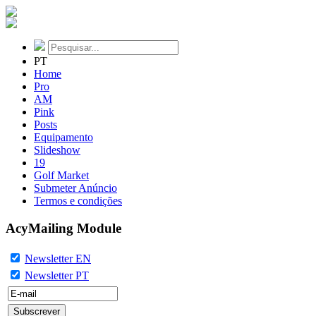
PT
Home
Pro
AM
Pink
Posts
Equipamento
Slideshow
19
Golf Market
Submeter Anúncio
Termos e condições
AcyMailing Module
Newsletter EN
Newsletter PT