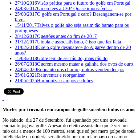
27/10/2016
Visão prática para o futuro do golfe em Portugal
24/03/2017
Green fees a €30? Quase impossível…
25/08/2017
O golfe em Portugal é caro? Desenganem-se por
favor
15/11/2017
Talvez o golfe não seja assim tão barato para os
portugueses
28/12/2017
Questões antes do fim de 2017
31/12/2017
Utopia e associativismo, é isso que faz falta
21/02/2018
E se o golfe desaparece do Algarve dentro de 20
anos?
15/03/2018
Golfe tem de ser rápido, mais rápido
26/07/2018
Querem mesmo matar a galinha dos ovos de ouro
24/04/2020
Enquanto uns choram, outros vendem lenços
25/01/2021
Reinventar e reorganizar
21/05/2025
Harmonizar campos e clubes
Mortes por trovoada em campos de golfe sucedem todos os anos
No sábado, dia 27 de Setembro, fui apanhado por uma trovoada
enquanto jogava golfe. Apesar do efeito assustador que é ver um
raio cair a menos de 100 metros, senti que só por mero golpe de total
infelicidade eu poderia ser atingido por um relâmpago no campo