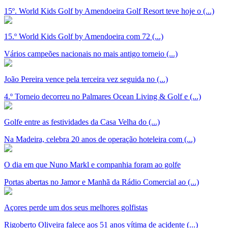
15º. World Kids Golf by Amendoeira Golf Resort teve hoje o (...)
15.º World Kids Golf by Amendoeira com 72 (...)
Vários campeões nacionais no mais antigo torneio (...)
João Pereira vence pela terceira vez seguida no (...)
4.º Torneio decorreu no Palmares Ocean Living & Golf e (...)
Golfe entre as festividades da Casa Velha do (...)
Na Madeira, celebra 20 anos de operação hoteleira com (...)
O dia em que Nuno Markl e companhia foram ao golfe
Portas abertas no Jamor e Manhã da Rádio Comercial ao (...)
Açores perde um dos seus melhores golfistas
Rigoberto Oliveira falece aos 51 anos vítima de acidente (...)