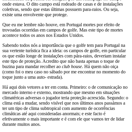
onde estava. O dito campo está rodeado de casas e de instalações
coletivas, sendo que estas últimas possuem para-raios. Ou seja,
existe uma envolvente que protege.
Que eu me lembre não houve, em Portugal mortes por efeito de
trovoadas ocorridas em campos de golfe. Mas este tipo de mortes
acontece todos os anos nos Estados Unidos.
Sabendo todos nós a importância que o golfe tem para Portugal na
sua vertente turística fica a ideia: os campos de golfe, em particular
os que estão longe de instalações com pára-raios, deveriam instalar
este tipo de proteção. Acredito que não basta apenas o toque de
buzina para mandar recolher ao
club house
. Há quem não oiça
(como foi o meu caso no sábado por me encontrar no momento do
toque junto a uma auto- estrada).
Há aqui dois vetores a ter em conta. Primeiro: o de comunicação no
mercado interno e externo, mostrando que mesmo em situações
climatéricas adversas o jogador teria proteção acrescida. Segundo: o
clima está a mudar, sendo visível que nos últimos anos passámos a
ter um tipo de clima subtropical com aumento de ocorrências
climáticas até aqui consideradas anormais; e este facto é
efetivamente o mais importante e é com ele que vamos ter de lidar
durante muitos anos.