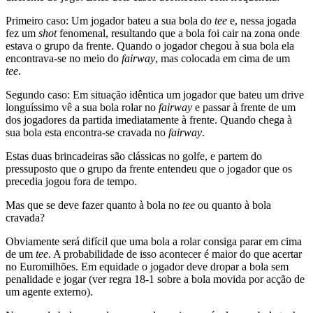
Primeiro caso: Um jogador bateu a sua bola do
tee
e, nessa jogada
fez um
shot
fenomenal, resultando que a bola foi cair na zona onde
estava o grupo da frente. Quando o jogador chegou à sua bola ela
encontrava-se no meio do
fairway
, mas colocada em cima de um
tee
.
Segundo caso: Em situação idêntica um jogador que bateu um drive
longuíssimo vê a sua bola rolar no
fairway
e passar à frente de um
dos jogadores da partida imediatamente à frente. Quando chega à
sua bola esta encontra-se cravada no
fairway
.
Estas duas brincadeiras são clássicas no golfe, e partem do
pressuposto que o grupo da frente entendeu que o jogador que os
precedia jogou fora de tempo.
Mas que se deve fazer quanto à bola no
tee
ou quanto à bola
cravada?
Obviamente será difícil que uma bola a rolar consiga parar em cima
de um
tee
. A probabilidade de isso acontecer é maior do que acertar
no Euromilhões. Em equidade o jogador deve dropar a bola sem
penalidade e jogar (ver regra 18-1 sobre a bola movida por acção de
um agente externo).