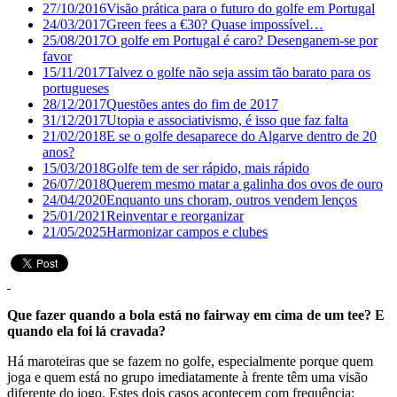
27/10/2016
Visão prática para o futuro do golfe em Portugal
24/03/2017
Green fees a €30? Quase impossível…
25/08/2017
O golfe em Portugal é caro? Desenganem-se por
favor
15/11/2017
Talvez o golfe não seja assim tão barato para os
portugueses
28/12/2017
Questões antes do fim de 2017
31/12/2017
Utopia e associativismo, é isso que faz falta
21/02/2018
E se o golfe desaparece do Algarve dentro de 20
anos?
15/03/2018
Golfe tem de ser rápido, mais rápido
26/07/2018
Querem mesmo matar a galinha dos ovos de ouro
24/04/2020
Enquanto uns choram, outros vendem lenços
25/01/2021
Reinventar e reorganizar
21/05/2025
Harmonizar campos e clubes
Que fazer quando a bola está no fairway em cima de um tee? E
quando ela foi lá cravada?
Há maroteiras que se fazem no golfe, especialmente porque quem
joga e quem está no grupo imediatamente à frente têm uma visão
diferente do jogo. Estes dois casos acontecem com frequência: