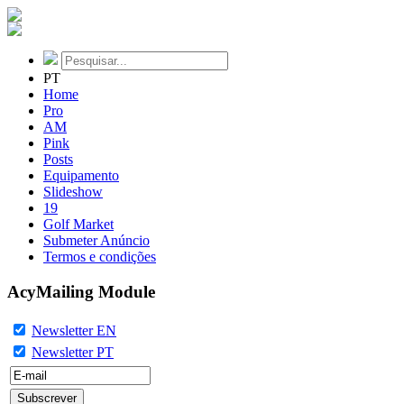
PT
Home
Pro
AM
Pink
Posts
Equipamento
Slideshow
19
Golf Market
Submeter Anúncio
Termos e condições
AcyMailing Module
Newsletter EN
Newsletter PT