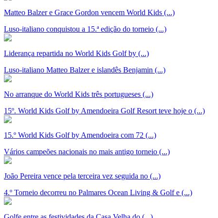
Matteo Balzer e Grace Gordon vencem World Kids (...)
Luso-italiano conquistou a 15.ª edição do torneio (...)
Liderança repartida no World Kids Golf by (...)
Luso-italiano Matteo Balzer e islandês Benjamin (...)
No arranque do World Kids três portugueses (...)
15º. World Kids Golf by Amendoeira Golf Resort teve hoje o (...)
15.º World Kids Golf by Amendoeira com 72 (...)
Vários campeões nacionais no mais antigo torneio (...)
João Pereira vence pela terceira vez seguida no (...)
4.º Torneio decorreu no Palmares Ocean Living & Golf e (...)
Golfe entre as festividades da Casa Velha do (...)