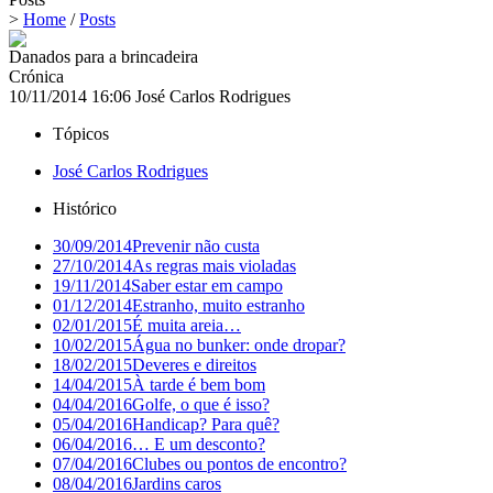
>
Home
/
Posts
Danados para a brincadeira
Crónica
10/11/2014 16:06
José Carlos Rodrigues
Tópicos
José Carlos Rodrigues
Histórico
30/09/2014
Prevenir não custa
27/10/2014
As regras mais violadas
19/11/2014
Saber estar em campo
01/12/2014
Estranho, muito estranho
02/01/2015
É muita areia…
10/02/2015
Água no bunker: onde dropar?
18/02/2015
Deveres e direitos
14/04/2015
À tarde é bem bom
04/04/2016
Golfe, o que é isso?
05/04/2016
Handicap? Para quê?
06/04/2016
… E um desconto?
07/04/2016
Clubes ou pontos de encontro?
08/04/2016
Jardins caros