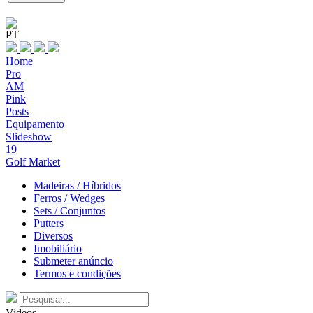
PT
Home
Pro
AM
Pink
Posts
Equipamento
Slideshow
19
Golf Market
Madeiras / Híbridos
Ferros / Wedges
Sets / Conjuntos
Putters
Diversos
Imobiliário
Submeter anúncio
Termos e condições
Videos