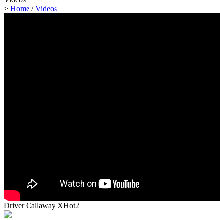
>
Home
/
Videos
Driver Callaway XHot2