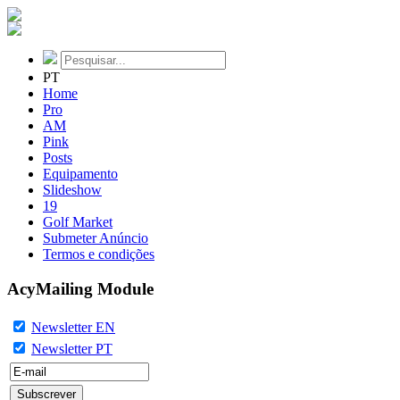
PT
Home
Pro
AM
Pink
Posts
Equipamento
Slideshow
19
Golf Market
Submeter Anúncio
Termos e condições
AcyMailing Module
Newsletter EN
Newsletter PT