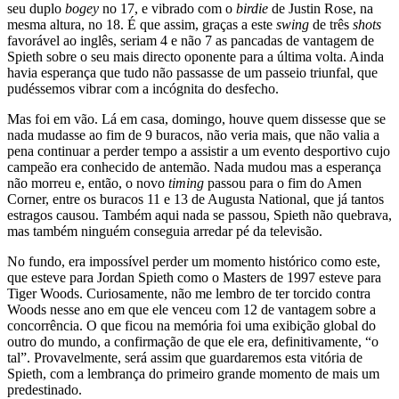
seu duplo
bogey
no 17, e vibrado com o
birdie
de Justin Rose, na
mesma altura, no 18. É que assim, graças a este
swing
de três
shots
favorável ao inglês, seriam 4 e não 7 as pancadas de vantagem de
Spieth sobre o seu mais directo oponente para a última volta. Ainda
havia esperança que tudo não passasse de um passeio triunfal, que
pudéssemos vibrar com a incógnita do desfecho.
Mas foi em vão. Lá em casa, domingo, houve quem dissesse que se
nada mudasse ao fim de 9 buracos, não veria mais, que não valia a
pena continuar a perder tempo a assistir a um evento desportivo cujo
campeão era conhecido de antemão. Nada mudou mas a esperança
não morreu e, então, o novo
timing
passou para o fim do Amen
Corner, entre os buracos 11 e 13 de Augusta National, que já tantos
estragos causou. Também aqui nada se passou, Spieth não quebrava,
mas também ninguém conseguia arredar pé da televisão.
No fundo, era impossível perder um momento histórico como este,
que esteve para Jordan Spieth como o Masters de 1997 esteve para
Tiger Woods. Curiosamente, não me lembro de ter torcido contra
Woods nesse ano em que ele venceu com 12 de vantagem sobre a
concorrência. O que ficou na memória foi uma exibição global do
outro do mundo, a confirmação de que ele era, definitivamente, “o
tal”. Provavelmente, será assim que guardaremos esta vitória de
Spieth, com a lembrança do primeiro grande momento de mais um
predestinado.