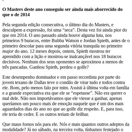
O Masters deste ano conseguiu ser ainda mais aborrecido do
que o de 2014
Pela segunda edição consecutiva, o último dia do Masters, e
desculpem a expressão, foi uma “seca”. Desta vez foi ainda pior do
que em 2014. O ano passado ainda houve alguma luta, nos
primeiros 9 buracos, entre Bubba Watson e Jordan Spieth, antes de o
primeiro descolar para uma segunda vitória tranquila no primeiro
major
do ano. 12 meses depois, ontem, Spieth mostrou ter
aprendido com a lição e mostrou-se inalcançável nos 18 buracos
decisivos. Nenhum dos seus oponentes se aproximou a menos de
três pancadas. Ganhou Spieth, perdeu o golfe?
Este desempenho dominador e em passo recordista por parte do
jovem texano de Dallas teve o condão de virar tudo e todos contra
ele. Bom, pelo menos falo por mim. Assisti à última volta em família
e a grande expectativa era que ele se “espetasse”. Não era querer o
mal dele. Não nos importávamos que ele viesse a ganhar, apenas
queríamos um pouco mais de emoção naquele que é um dos mais
aguardados dias do ano no que ao golfe diz respeito. E, para isso,
ele teria de ceder. E os outros teriam de brilhar.
Que maus fomos nós para ele. Nós e mais quantos outros adeptos da
modalidade? Já no sábado, na terceira volta, tínhamos festejado o