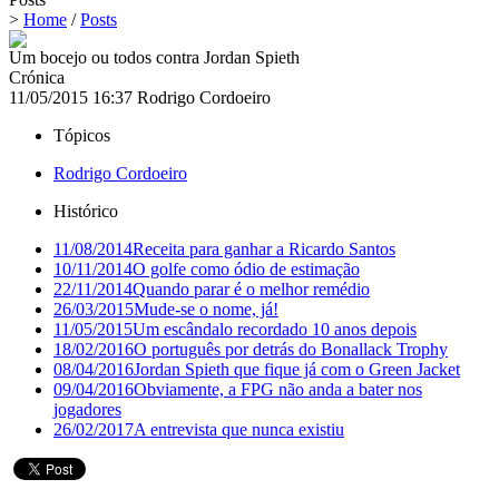
>
Home
/
Posts
Um bocejo ou todos contra Jordan Spieth
Crónica
11/05/2015 16:37
Rodrigo Cordoeiro
Tópicos
Rodrigo Cordoeiro
Histórico
11/08/2014
Receita para ganhar a Ricardo Santos
10/11/2014
O golfe como ódio de estimação
22/11/2014
Quando parar é o melhor remédio
26/03/2015
Mude-se o nome, já!
11/05/2015
Um escândalo recordado 10 anos depois
18/02/2016
O português por detrás do Bonallack Trophy
08/04/2016
Jordan Spieth que fique já com o Green Jacket
09/04/2016
Obviamente, a FPG não anda a bater nos
jogadores
26/02/2017
A entrevista que nunca existiu