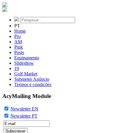
PT
Home
Pro
AM
Pink
Posts
Equipamento
Slideshow
19
Golf Market
Submeter Anúncio
Termos e condições
AcyMailing Module
Newsletter EN
Newsletter PT