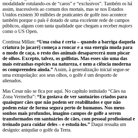
modalidade rotulando-os de “caros” e “exclusivos”. Também os há
assim, inacessíveis ao comum dos mortais, mas se nos Estados
Unidos existem 30 milhões de praticantes de golfe isso acontece
também porque o país é dotado de uma excelente rede de campos
públicos, alguns com tanta qualidade que chegam a receber
majors
como o US Open.
Continua Millan:
“Uma coisa é certa – quando a barriga daquela
criatura [o jacaré] começa a roncar e a sua energia muda para
o modo de caça, o resto dos animais desaparecerá num piscar
de olhos. Excepto, talvez, os golfistas. Mas esses são uma das
mais estranhas espécies na natureza, e nem a ciência moderna
os compreendeu ainda.”
Assim, à generalização inicial segue-se
uma extrapolação: aos seus olhos, o golfe é um desporto de
alienados.
Mas Cesar não se fica por aqui. No capítulo intitulado “Cães na
Zona Vermelha”:
“Eu gostava de ver santuários criados para
quaisquer cães que não podem ser reabilitados e que não
podem estar de forma segura perto de humanos. Nos meus
sonhos mais profundos, imagino campos de golfe a serem
transformados em santuários de cães, com pessoal profissional e
treinado para cuidar deles – e estudá-los.”
Daqui ressalta um
desígnio: aniquilar o golfe da Terra.