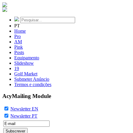
PT
Home
Pro
AM
Pink
Posts
Equipamento
Slideshow
19
Golf Market
Submeter Anúncio
Termos e condições
AcyMailing Module
Newsletter EN
Newsletter PT