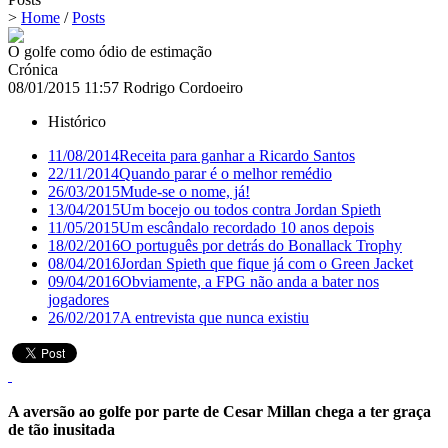
>
Home
/
Posts
O golfe como ódio de estimação
Crónica
08/01/2015 11:57
Rodrigo Cordoeiro
Histórico
11/08/2014
Receita para ganhar a Ricardo Santos
22/11/2014
Quando parar é o melhor remédio
26/03/2015
Mude-se o nome, já!
13/04/2015
Um bocejo ou todos contra Jordan Spieth
11/05/2015
Um escândalo recordado 10 anos depois
18/02/2016
O português por detrás do Bonallack Trophy
08/04/2016
Jordan Spieth que fique já com o Green Jacket
09/04/2016
Obviamente, a FPG não anda a bater nos
jogadores
26/02/2017
A entrevista que nunca existiu
A aversão ao golfe por parte de Cesar Millan chega a ter graça
de tão inusitada