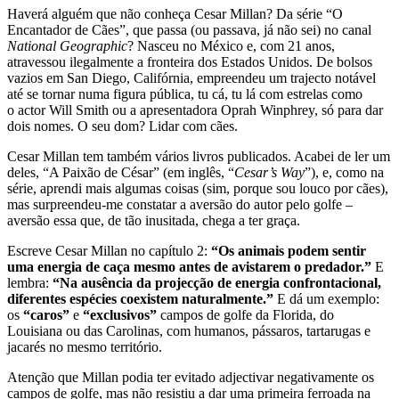
Haverá alguém que não conheça Cesar Millan? Da série “O
Encantador de Cães”, que passa (ou passava, já não sei) no canal
National Geographic
? Nasceu no México e, com 21 anos,
atravessou ilegalmente a fronteira dos Estados Unidos. De bolsos
vazios em San Diego, Califórnia, empreendeu um trajecto notável
até se tornar numa figura pública, tu cá, tu lá com estrelas como
o actor Will Smith ou a apresentadora Oprah Winphrey, só para dar
dois nomes. O seu dom? Lidar com cães.
Cesar Millan tem também vários livros publicados. Acabei de ler um
deles, “A Paixão de César” (em inglês, “
Cesar’s Way
”), e, como na
série, aprendi mais algumas coisas (sim, porque sou louco por cães),
mas surpreendeu-me constatar a aversão do autor pelo golfe –
aversão essa que, de tão inusitada, chega a ter graça.
Escreve Cesar Millan no capítulo 2:
“Os animais podem sentir
uma energia de caça mesmo antes de avistarem o predador.”
E
lembra:
“Na ausência da projecção de energia confrontacional,
diferentes espécies coexistem naturalmente.”
E dá um exemplo:
os
“caros”
e
“exclusivos”
campos de golfe da Florida, do
Louisiana ou das Carolinas, com humanos, pássaros, tartarugas e
jacarés no mesmo território.
Atenção que Millan podia ter evitado adjectivar negativamente os
campos de golfe, mas não resistiu a dar uma primeira ferroada na