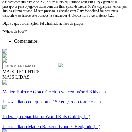
o
match
com um
birdie
no 23º, e num duelo equilibrado com Jim Furyk garantiu o
passaporte para o jogo do título com um final épico de
birdie
-
birdie
-
eagle
para vencer por
1up no último buraco. Já sem pressão, a decisão com Gary Woodland foi bem mais
tranquila e ao fim de sete buracos já vencia por 4. Depois foi só gerir até ao 4/2…
Diga-se que Jordan Spieth foi eliminado na fase de grupos...
“Who’s da boss?”
Comentários
MAIS RECENTES
MAIS LIDAS
Matteo Balzer e Grace Gordon vencem World Kids (...)
Luso-italiano conquistou a 15.ª edição do torneio (...)
Liderança repartida no World Kids Golf by (...)
Luso-italiano Matteo Balzer e islandês Benjamin (...)