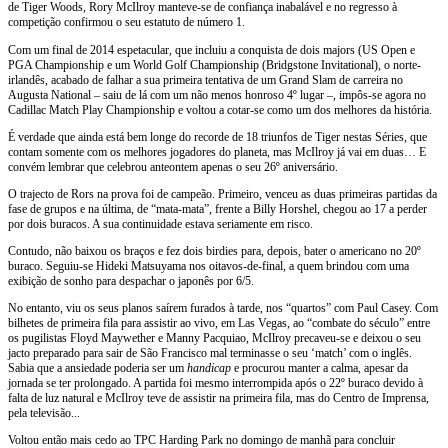
de Tiger Woods, Rory McIlroy manteve-se de confiança inabalável e no regresso à
competição confirmou o seu estatuto de número 1.
Com um final de 2014 espetacular, que incluiu a conquista de dois majors (US Open e
PGA Championship e um World Golf Championship (Bridgstone Invitational), o norte-
irlandês, acabado de falhar a sua primeira tentativa de um Grand Slam de carreira no
Augusta National – saiu de lá com um não menos honroso 4º lugar –, impôs-se agora no
Cadillac Match Play Championship e voltou a cotar-se como um dos melhores da história.
É verdade que ainda está bem longe do recorde de 18 triunfos de Tiger nestas Séries, que
contam somente com os melhores jogadores do planeta, mas McIlroy já vai em duas… E
convém lembrar que celebrou anteontem apenas o seu 26º aniversário.
O trajecto de Rors na prova foi de campeão. Primeiro, venceu as duas primeiras partidas da
fase de grupos e na última, de “mata-mata”, frente a Billy Horshel, chegou ao 17 a perder
por dois buracos. A sua continuidade estava seriamente em risco.
Contudo, não baixou os braços e fez dois birdies para, depois, bater o americano no 20º
buraco. Seguiu-se Hideki Matsuyama nos oitavos-de-final, a quem brindou com uma
exibição de sonho para despachar o japonês por 6/5.
No entanto, viu os seus planos saírem furados à tarde, nos “quartos” com Paul Casey. Com
bilhetes de primeira fila para assistir ao vivo, em Las Vegas, ao “combate do século” entre
os pugilistas Floyd Maywether e Manny Pacquiao, McIlroy precaveu-se e deixou o seu
jacto preparado para sair de São Francisco mal terminasse o seu ‘match’ com o inglês.
Sabia que a ansiedade poderia ser um
handicap
e procurou manter a calma, apesar da
jornada se ter prolongado. A partida foi mesmo interrompida após o 22º buraco devido à
falta de luz natural e McIlroy teve de assistir na primeira fila, mas do Centro de Imprensa,
pela televisão...
Voltou então mais cedo ao TPC Harding Park no domingo de manhã para concluir