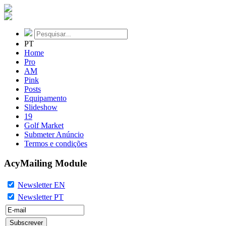
PT
Home
Pro
AM
Pink
Posts
Equipamento
Slideshow
19
Golf Market
Submeter Anúncio
Termos e condições
AcyMailing Module
Newsletter EN
Newsletter PT