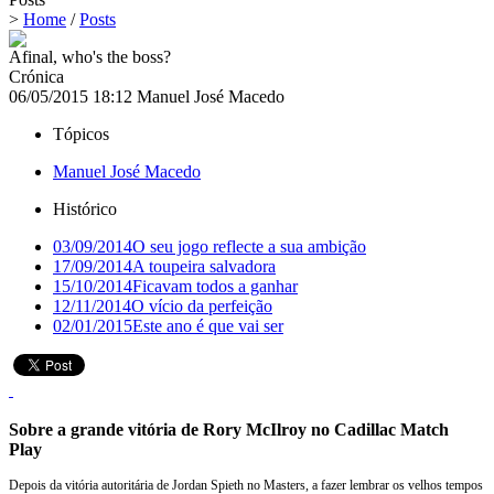
>
Home
/
Posts
Afinal, who's the boss?
Crónica
06/05/2015 18:12
Manuel José Macedo
Tópicos
Manuel José Macedo
Histórico
03/09/2014
O seu jogo reflecte a sua ambição
17/09/2014
A toupeira salvadora
15/10/2014
Ficavam todos a ganhar
12/11/2014
O vício da perfeição
02/01/2015
Este ano é que vai ser
Sobre a grande vitória de Rory McIlroy no Cadillac Match
Play
Depois da vitória autoritária de Jordan Spieth no Masters, a fazer lembrar os velhos tempos