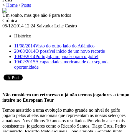
>
Home
/
Posts
Um sonho, mas que não é para todos
Crónica
05/12/2014 12:24
Salvador Leite Castro
Histórico
11/08/2014
Visto do outro lado do Atlântico
20/08/2014
O possível início de um novo recorde
10/09/2014
Portugal, um paraíso para o golfe!
19/02/2015
A capacidade americana de dar segunda
oportunidade
Não considero um retrocesso o já não termos jogadores a tempo
inteiro no European Tour
Temos assistido a uma evolução muito grande no nível de golfe
jogado pelos atletas nacionais que representam as nossas selecções
amadoras. Nos últimos 10 anos os resultados têm vindo a ser mais
consistentes, jogadores como o Ricardo Santos, Tiago Cruz, Pedro
Figueiredo, Ricardo Melo Gouveia, João Carlota, Gonçalo Pinto...