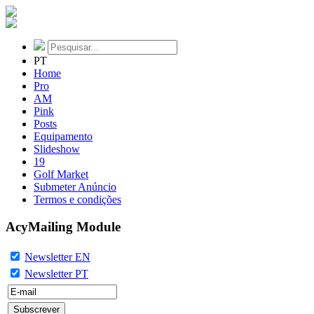
PT
Home
Pro
AM
Pink
Posts
Equipamento
Slideshow
19
Golf Market
Submeter Anúncio
Termos e condições
AcyMailing Module
Newsletter EN
Newsletter PT