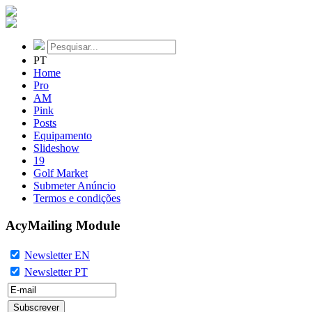
PT
Home
Pro
AM
Pink
Posts
Equipamento
Slideshow
19
Golf Market
Submeter Anúncio
Termos e condições
AcyMailing Module
Newsletter EN
Newsletter PT