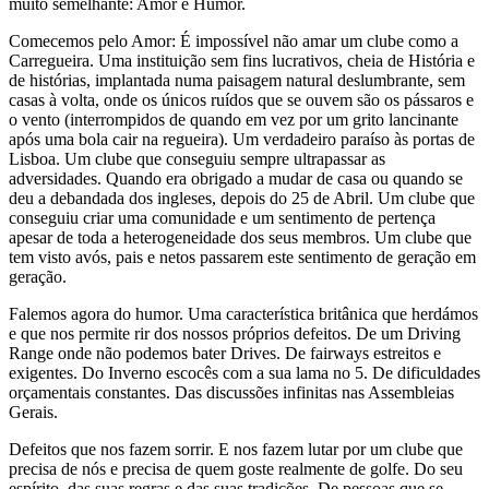
muito semelhante: Amor e Humor.
Comecemos pelo Amor: É impossível não amar um clube como a
Carregueira. Uma instituição sem fins lucrativos, cheia de História e
de histórias, implantada numa paisagem natural deslumbrante, sem
casas à volta, onde os únicos ruídos que se ouvem são os pássaros e
o vento (interrompidos de quando em vez por um grito lancinante
após uma bola cair na regueira). Um verdadeiro paraíso às portas de
Lisboa. Um clube que conseguiu sempre ultrapassar as
adversidades. Quando era obrigado a mudar de casa ou quando se
deu a debandada dos ingleses, depois do 25 de Abril. Um clube que
conseguiu criar uma comunidade e um sentimento de pertença
apesar de toda a heterogeneidade dos seus membros. Um clube que
tem visto avós, pais e netos passarem este sentimento de geração em
geração.
Falemos agora do humor. Uma característica britânica que herdámos
e que nos permite rir dos nossos próprios defeitos. De um Driving
Range onde não podemos bater Drives. De fairways estreitos e
exigentes. Do Inverno escocês com a sua lama no 5. De dificuldades
orçamentais constantes. Das discussões infinitas nas Assembleias
Gerais.
Defeitos que nos fazem sorrir. E nos fazem lutar por um clube que
precisa de nós e precisa de quem goste realmente de golfe. Do seu
espírito, das suas regras e das suas tradições. De pessoas que se