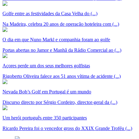
Golfe entre as festividades da Casa Velha do (...)
Na Madeira, celebra 20 anos de operação hoteleira com (...)
O dia em que Nuno Markl e companhia foram ao golfe
Portas abertas no Jamor e Manhã da Rádio Comercial ao (...)
Açores perde um dos seus melhores golfistas
Rigoberto Oliveira falece aos 51 anos vítima de acidente (...)
Nevada Bob’s Golf em Portugal é um mundo
Discurso directo por Sérgio Cordeiro, director-geral da (...)
Um herói português entre 350 participantes
Ricardo Pereira foi o vencedor gross do XXIX Grande Troféu (...)