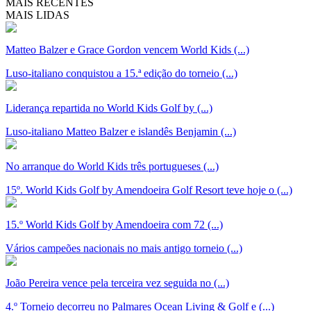
MAIS RECENTES
MAIS LIDAS
Matteo Balzer e Grace Gordon vencem World Kids (...)
Luso-italiano conquistou a 15.ª edição do torneio (...)
Liderança repartida no World Kids Golf by (...)
Luso-italiano Matteo Balzer e islandês Benjamin (...)
No arranque do World Kids três portugueses (...)
15º. World Kids Golf by Amendoeira Golf Resort teve hoje o (...)
15.º World Kids Golf by Amendoeira com 72 (...)
Vários campeões nacionais no mais antigo torneio (...)
João Pereira vence pela terceira vez seguida no (...)
4.º Torneio decorreu no Palmares Ocean Living & Golf e (...)