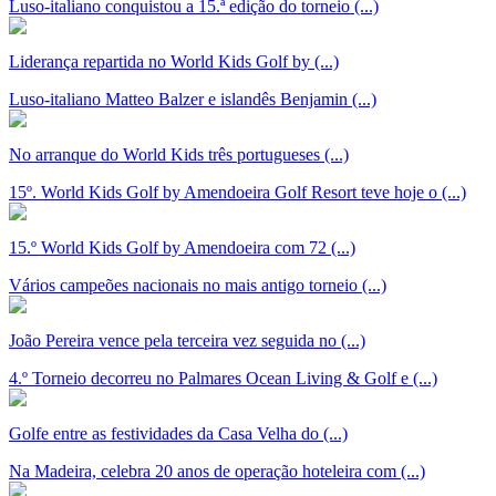
Luso-italiano conquistou a 15.ª edição do torneio (...)
Liderança repartida no World Kids Golf by (...)
Luso-italiano Matteo Balzer e islandês Benjamin (...)
No arranque do World Kids três portugueses (...)
15º. World Kids Golf by Amendoeira Golf Resort teve hoje o (...)
15.º World Kids Golf by Amendoeira com 72 (...)
Vários campeões nacionais no mais antigo torneio (...)
João Pereira vence pela terceira vez seguida no (...)
4.º Torneio decorreu no Palmares Ocean Living & Golf e (...)
Golfe entre as festividades da Casa Velha do (...)
Na Madeira, celebra 20 anos de operação hoteleira com (...)