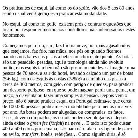
Os praticantes de esqui, tal como os do golfe, vão dos 5 aos 80 anos,
sendo usual ver 3 gerações a praticar esta modalidade.
No esqui, tal como no golfe, existem prós e contras e questões que
ficam por responder mesmo aos consultores mais interessados nestes
fenómenos.
Começamos pelo frio, sim, faz frio na neve, por mais agasalhados
que estejamos, faz frio, nas mãos, nos pés ou quando ficamos
parados nos bares nas pistas a beber um chocolate quente. As botas
são um pesadelo, pesadas, aqui a tecnologia ainda não evoluiu
muito, e os esquis também não são propriamente leves. Imagine uma
pessoa de 70 anos, a sair do hotel, levando calçado um par de botas
(5-6 kg), com os esquis às costas (7-8kg) a caminho das pistas a
cerca de 300 metros, com gelo, com perigo de quedas, para praticar
um desporto perigoso, em que se pode magoar, partir uma perna, um
braço, a clavícula ou fazer uma simples distensão. Depois vem o
preço, não é barato praticar esqui, em Portugal estima-se que cerca
de 100.000 pessoas praticam esta modalidade pelo menos uma vez
por ano. As botas podem ser alugadas, ou compradas, os fatos,
esses, devem comprados, os esquis podem ser alugados e depois
ainda existe o
green fee
(
forfait
) na neve… E tudo isto pode custar
400 a 500 euros por semana, isto para não falar da viagem de carro
ou avião,
transfers
, hotéis, refeições… Como alguém diria, é só