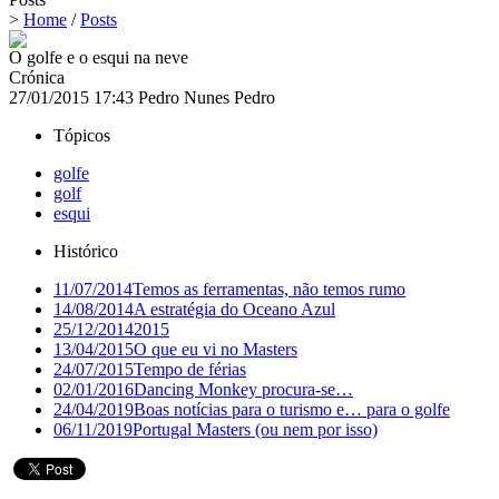
>
Home
/
Posts
O golfe e o esqui na neve
Crónica
27/01/2015 17:43
Pedro Nunes Pedro
Tópicos
golfe
golf
esqui
Histórico
11/07/2014
Temos as ferramentas, não temos rumo
14/08/2014
A estratégia do Oceano Azul
25/12/2014
2015
13/04/2015
O que eu vi no Masters
24/07/2015
Tempo de férias
02/01/2016
Dancing Monkey procura-se…
24/04/2019
Boas notícias para o turismo e… para o golfe
06/11/2019
Portugal Masters (ou nem por isso)