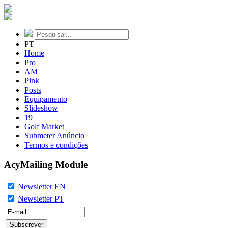
PT
Home
Pro
AM
Pink
Posts
Equipamento
Slideshow
19
Golf Market
Submeter Anúncio
Termos e condições
AcyMailing Module
Newsletter EN
Newsletter PT