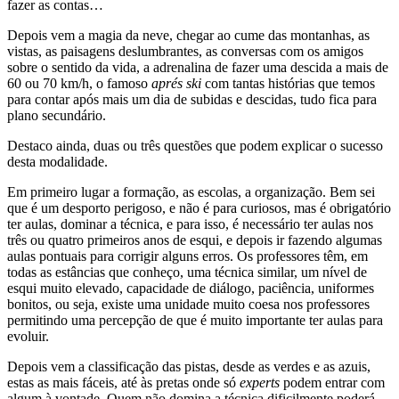
fazer as contas…
Depois vem a magia da neve, chegar ao cume das montanhas, as
vistas, as paisagens deslumbrantes, as conversas com os amigos
sobre o sentido da vida, a adrenalina de fazer uma descida a mais de
60 ou 70 km/h, o famoso
aprés ski
com tantas histórias que temos
para contar após mais um dia de subidas e descidas, tudo fica para
plano secundário.
Destaco ainda, duas ou três questões que podem explicar o sucesso
desta modalidade.
Em primeiro lugar a formação, as escolas, a organização. Bem sei
que é um desporto perigoso, e não é para curiosos, mas é obrigatório
ter aulas, dominar a técnica, e para isso, é necessário ter aulas nos
três ou quatro primeiros anos de esqui, e depois ir fazendo algumas
aulas pontuais para corrigir alguns erros. Os professores têm, em
todas as estâncias que conheço, uma técnica similar, um nível de
esqui muito elevado, capacidade de diálogo, paciência, uniformes
bonitos, ou seja, existe uma unidade muito coesa nos professores
permitindo uma percepção de que é muito importante ter aulas para
evoluir.
Depois vem a classificação das pistas, desde as verdes e as azuis,
estas as mais fáceis, até às pretas onde só
experts
podem entrar com
algum à vontade. Quem não domina a técnica dificilmente poderá