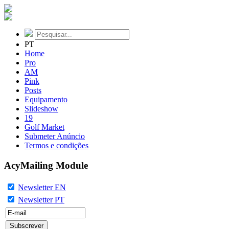
PT
Home
Pro
AM
Pink
Posts
Equipamento
Slideshow
19
Golf Market
Submeter Anúncio
Termos e condições
AcyMailing Module
Newsletter EN
Newsletter PT