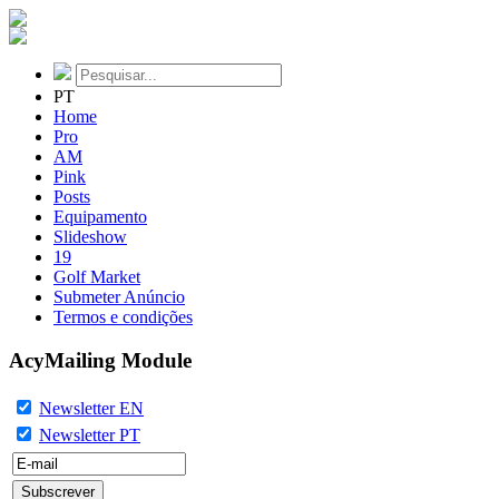
PT
Home
Pro
AM
Pink
Posts
Equipamento
Slideshow
19
Golf Market
Submeter Anúncio
Termos e condições
AcyMailing Module
Newsletter EN
Newsletter PT