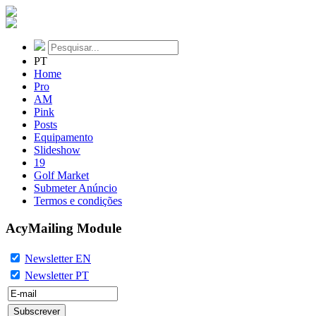
PT
Home
Pro
AM
Pink
Posts
Equipamento
Slideshow
19
Golf Market
Submeter Anúncio
Termos e condições
AcyMailing Module
Newsletter EN
Newsletter PT