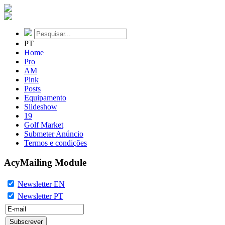
PT
Home
Pro
AM
Pink
Posts
Equipamento
Slideshow
19
Golf Market
Submeter Anúncio
Termos e condições
AcyMailing Module
Newsletter EN
Newsletter PT