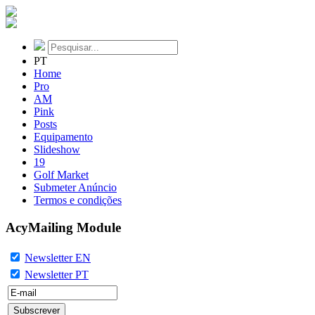
PT
Home
Pro
AM
Pink
Posts
Equipamento
Slideshow
19
Golf Market
Submeter Anúncio
Termos e condições
AcyMailing Module
Newsletter EN
Newsletter PT