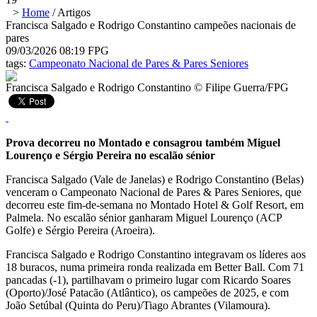
>
Home
/
Artigos
Francisca Salgado e Rodrigo Constantino campeões nacionais de
pares
09/03/2026 08:19
FPG
tags:
Campeonato Nacional de Pares & Pares Seniores
Francisca Salgado e Rodrigo Constantino © Filipe Guerra/FPG
Prova decorreu no Montado e consagrou também Miguel
Lourenço e Sérgio Pereira no escalão sénior
Francisca Salgado (Vale de Janelas) e Rodrigo Constantino (Belas)
venceram o Campeonato Nacional de Pares & Pares Seniores, que
decorreu este fim-de-semana no Montado Hotel & Golf Resort, em
Palmela. No escalão sénior ganharam Miguel Lourenço (ACP
Golfe) e Sérgio Pereira (Aroeira).
Francisca Salgado e Rodrigo Constantino integravam os líderes aos
18 buracos, numa primeira ronda realizada em Better Ball. Com 71
pancadas (-1), partilhavam o primeiro lugar com Ricardo Soares
(Oporto)/José Patacão (Atlântico), os campeões de 2025, e com
João Setúbal (Quinta do Peru)/Tiago Abrantes (Vilamoura).