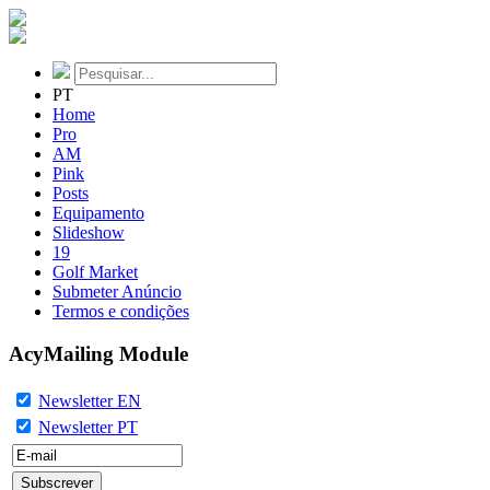
PT
Home
Pro
AM
Pink
Posts
Equipamento
Slideshow
19
Golf Market
Submeter Anúncio
Termos e condições
AcyMailing Module
Newsletter EN
Newsletter PT