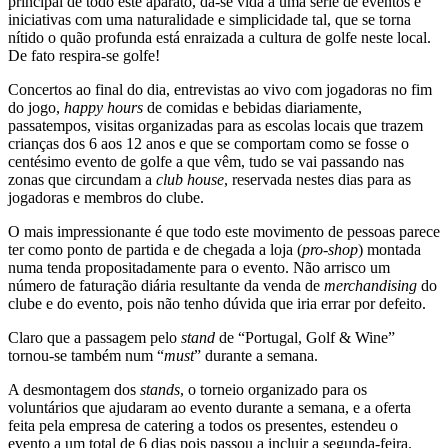
principal de todo este aparato, dá-se vida a uma série de eventos e
iniciativas com uma naturalidade e simplicidade tal, que se torna
nítido o quão profunda está enraizada a cultura de golfe neste local.
De fato respira-se golfe!
Concertos ao final do dia, entrevistas ao vivo com jogadoras no fim
do jogo,
happy hours
de comidas e bebidas diariamente,
passatempos, visitas organizadas para as escolas locais que trazem
crianças dos 6 aos 12 anos e que se comportam como se fosse o
centésimo evento de golfe a que vêm, tudo se vai passando nas
zonas que circundam a
club house
, reservada nestes dias para as
jogadoras e membros do clube.
O mais impressionante é que todo este movimento de pessoas parece
ter como ponto de partida e de chegada a loja (
pro-shop
) montada
numa tenda propositadamente para o evento. Não arrisco um
número de faturação diária resultante da venda de
merchandising
do
clube e do evento, pois não tenho dúvida que iria errar por defeito.
Claro que a passagem pelo
stand
de “Portugal, Golf & Wine”
tornou-se também num “
must
” durante a semana.
A desmontagem dos
stands
, o torneio organizado para os
voluntários que ajudaram ao evento durante a semana, e a oferta
feita pela empresa de catering a todos os presentes, estendeu o
evento a um total de 6 dias pois passou a incluir a segunda-feira.