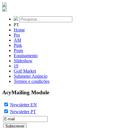
PT
Home
Pro
AM
Pink
Posts
Equipamento
Slideshow
19
Golf Market
Submeter Anúncio
Termos e condições
AcyMailing Module
Newsletter EN
Newsletter PT