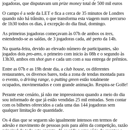
jogadoras, que disputavam um
prize money
total de 500 mil euros
O campo é a sede da LET e fica a cerca de 35 minutos de Londres
quando não há trânsito, o que transforma esta viagem num percurso
de 1h30 todos os dias, à excepção do dia final, domingo.
As primeiras jogadoras começavam às 07h de ambos os
tees
,
estendendo-se as saídas, de 3 jogadoras cada, até perto da 14h.
Na quarta-feira, devido ao elevado número de participantes, são
jogados dois
pro-ams
, o primeiro com inicio às 08h e o segundo às
13h30, ambos em
shot gun
e cada um com a sua entrega de prémios.
Entre as 07h e as 19h deste dia, a
club house
, os diferentes
restaurantes, os diversos bares, toda a zona de tendas montada para
o evento, o
driving range
, o
putting green
estão totalmente
ocupados, movimentados e com grande animação. Respira-se Golfe!
Perante este cenário, já não me impressionou quando a meio do dia
sou informado de que já estão vendidas 25 mil entradas. Sem contar
com os bilhetes oferecidos a cada uma das 144 jogadoras sem
qualquer limitação de quantidade.
Os 4 dias que se seguem são igualmente intensos em termos de
adesão e movimento de pessoas pois para além da competição, razão