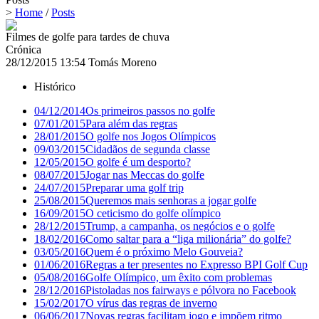
>
Home
/
Posts
Filmes de golfe para tardes de chuva
Crónica
28/12/2015 13:54
Tomás Moreno
Histórico
04/12/2014
Os primeiros passos no golfe
07/01/2015
Para além das regras
28/01/2015
O golfe nos Jogos Olímpicos
09/03/2015
Cidadãos de segunda classe
12/05/2015
O golfe é um desporto?
08/07/2015
Jogar nas Meccas do golfe
24/07/2015
Preparar uma golf trip
25/08/2015
Queremos mais senhoras a jogar golfe
16/09/2015
O ceticismo do golfe olímpico
28/12/2015
Trump, a campanha, os negócios e o golfe
18/02/2016
Como saltar para a “liga milionária” do golfe?
03/05/2016
Quem é o próximo Melo Gouveia?
01/06/2016
Regras a ter presentes no Expresso BPI Golf Cup
05/08/2016
Golfe Olímpico, um êxito com problemas
28/12/2016
Pistoladas nos fairways e pólvora no Facebook
15/02/2017
O vírus das regras de inverno
06/06/2017
Novas regras facilitam jogo e impõem ritmo