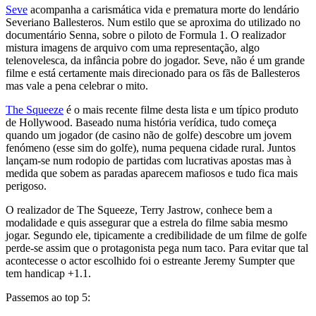
Seve
acompanha a carismática vida e prematura morte do lendário
Severiano Ballesteros. Num estilo que se aproxima do utilizado no
documentário Senna, sobre o piloto de Formula 1. O realizador
mistura imagens de arquivo com uma representação, algo
telenovelesca, da infância pobre do jogador. Seve, não é um grande
filme e está certamente mais direcionado para os fãs de Ballesteros
mas vale a pena celebrar o mito.
The Squeeze
é o mais recente filme desta lista e um típico produto
de Hollywood. Baseado numa história verídica, tudo começa
quando um jogador (de casino não de golfe) descobre um jovem
fenómeno (esse sim do golfe), numa pequena cidade rural. Juntos
lançam-se num rodopio de partidas com lucrativas apostas mas à
medida que sobem as paradas aparecem mafiosos e tudo fica mais
perigoso.
O realizador de The Squeeze, Terry Jastrow, conhece bem a
modalidade e quis assegurar que a estrela do filme sabia mesmo
jogar. Segundo ele, tipicamente a credibilidade de um filme de golfe
perde-se assim que o protagonista pega num taco. Para evitar que tal
acontecesse o actor escolhido foi o estreante Jeremy Sumpter que
tem handicap +1.1.
Passemos ao top 5: