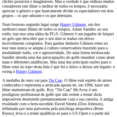
clichés possíveis e imagináveis. Mas a verdade é que embora muitos
considerem este filme o melhor de todos os tempos, é necessário
apreciar o género o que basicamente divide os espectadores em dois
grupos – os que adoram e os que detestam.
Num honroso segundo lugar surge
Happy Gilmore
, um dos
melhores maus filmes de todos os tempos. Adam Sandler, ao seu
estilo, traz-nos uma sátira da PGA. Gilmore é um jogador de hóquei
no gelo que descobre que o seu shot se traduz em drives
incrivelmente compridos. Para ganhar dinheiro Gilmore entra no
tour mas nunca se adapta à cultura conservadora trazendo para a
modalidade ruído, cor e agressividade. De uma forma tresloucada
Sandler aborda uma das preocupações do golfe mundial: como atrair
mais e diferentes audiências. Mas uma das principais razões para o
filme estar no topo desta lista é que foi o único a deixar um legado: o
swing à
Happy Gilmore
.
A medalha de ouro vai para
Tin Cup
. O filme está repleto de atores
conhecidos e representa a arriscada aposta de, em 1996, fazer um
filme mainstream de golfe. Roy “Tin Cup” McAvoy é um
prodigioso profissional de golfe que não resiste a tentar shots
impossíveis destruindo prematuramente com a sua carreira. A antiga
rivalidade com o bem-sucedido David Simms (Don Johnson),
inflamada por uma paixoneta pela psicóloga desportiva (Rene
Russo), leva-o a tentar qualificar-se para o US Open e a partir daí