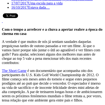
17/07/2017
Uma escola para a vida
16/10/2017
Estava dada…
Com o tempo a arrefecer e a chuva a apertar reabre a época do
cinema em casa
A verdade é que muitos de nós já sentiam saudades daquelas
preguiçosas tardes de outono passadas a ver um filme. Já que o
vamos fazer porque não juntar o útil ao agradável e ver filmes com
golfe? Para ajudar, selecionei alguns dos melhores mas antes de
chegar ao top 5 vale a pena mencionar três dos mais recentes
contributos:
The Short Game
é um documentário que acompanha oito dos
participantes do U.S. Kids Golf World Championship de 2012. O
filme começa seis meses antes do torneio e segue estes pequenos
prodígios até ao putt que decide o vencedor. O espectador é imerso
na vida de sacrifício e de inocente felicidade destes mini atletas de
alta competição. A par de treinarem longas horas e de ambicionarem
serem os próximos fenómenos mundiais o filme retrata a, por vezes,
tensa relação que este ambiente gera entre pais e filhos.