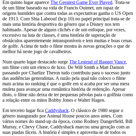
Em quinto lugar aparece
The Greatest Game Ever Played
. Trata-se
de um filme baseado na vida de Francis Ouimet, um rapaz de
origens humildes que contra todas as expectativas ganha o US Open
de 1913. Com Shia Labeouf (hcp 10) no papel principal trata-se de
mais uma história desportiva do género que a Disney nos tem
habituado. Apesar de alguns clichés e de um enfoque, por vezes,
excessivo na luta de classes, é uma história de superação de
obstáculos aparentemente intransponíveis e tem muitas e boas cenas
de golfe. Acima de tudo o filme mostra às novas gerações o que de
melhor há neste jogo de cavalheiros.
Num quarto lugar destacado surge
The Legend of Bagger Vance
,
um filme com um elenco de luxo. De Will Smith a Matt Damon
passando por Charlize Theron tudo contribuiu para o sucesso junto
das audiências generalistas. A razão pela qual não coloco o filme
mais acima no ranking é que o golfe em si acaba por ser uma mera
muleta para avançar uma romântica história de redenção. Apesar
disto, o filme não deixa de ter pequenas pérolas para o golfista como
a relação entre os mitos Bobby Jones e Walter Hagen.
Em terceiro lugar fica
Caddyshack
. O clássico de 1980 segue o
género inaugurado por Animal House poucos anos antes. Com
vários nomes do stand-up da época, como Rodney Dangerfield, Bill
Murray, e Chevy Chase, Caddyshack marcou uma geração com as
suas piadas fáceis. A história é simples e aproveita-se de todos os