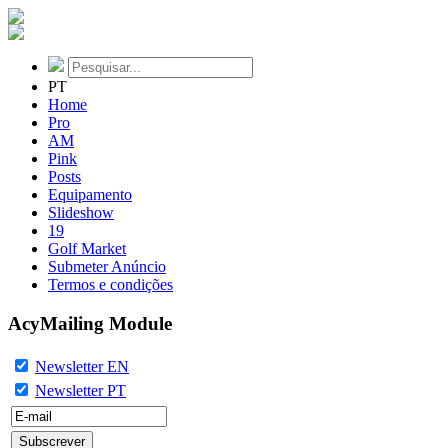
PT
Home
Pro
AM
Pink
Posts
Equipamento
Slideshow
19
Golf Market
Submeter Anúncio
Termos e condições
AcyMailing Module
Newsletter EN
Newsletter PT