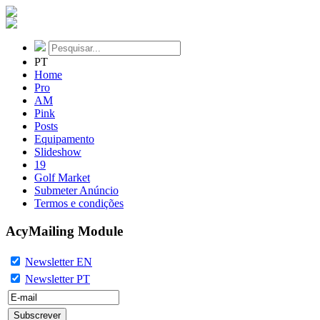
PT
Home
Pro
AM
Pink
Posts
Equipamento
Slideshow
19
Golf Market
Submeter Anúncio
Termos e condições
AcyMailing Module
Newsletter EN
Newsletter PT