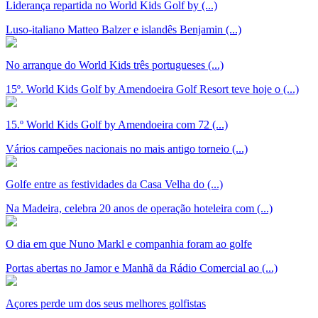
Liderança repartida no World Kids Golf by (...)
Luso-italiano Matteo Balzer e islandês Benjamin (...)
No arranque do World Kids três portugueses (...)
15º. World Kids Golf by Amendoeira Golf Resort teve hoje o (...)
15.º World Kids Golf by Amendoeira com 72 (...)
Vários campeões nacionais no mais antigo torneio (...)
Golfe entre as festividades da Casa Velha do (...)
Na Madeira, celebra 20 anos de operação hoteleira com (...)
O dia em que Nuno Markl e companhia foram ao golfe
Portas abertas no Jamor e Manhã da Rádio Comercial ao (...)
Açores perde um dos seus melhores golfistas