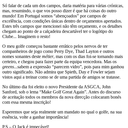
Só falar de cada um dos campos, daria matéria para várias crónicas,
mas, resumindo, o que vos posso dizer é que há coisas do outro
mundo! Em Portugal somos “abençoados” por campos de
excelência, com condições únicas dentro de orçamentos apertados.
Estes três campos que mencionei não têm orçamento, e os detalhes
chegam ao ponto de a calçadeira descartável ter o logótipo do
Clube... Imaginem o resto!
O meu golfe começou bastante errático pelos nervos de ter
companheiros de jogo como Perry Dye, Thad Layton e outros
nomes sonantes deste
métier
, mas com os dias foi-se tornando mais
certeiro, e chegou para fazer parte da equipa vencedora. Mas os
greens
...sabem a expressão “parecem vidro”, pois para mim ganhou
outro significado. Não admira que Spieth, Day e Fowler sejam
vistos aqui a treinar como se de uma partida de amigos se tratasse.
No último dia foi eleito o novo Presidente da ASGCA, John
Sanford, sob o lema “Make Golf Great Again”. Antes do discurso
de aceitação todos os membros da nova direcção colocaram bonés
com essa mesma inscrição!
Esperemos que seja realmente um mandato no qual o golfe, na sua
essência, volte a ganhar importância!
P.S – O Jack é impecável!