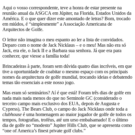
Aqui o vosso correspondente, teve a honra de estar presente na
reunião anual da ASGCA em Júpiter, na Florida, Estados Unidos da
América. E o que quer dizer este amontado de letras? Bom, trocado
em miúdos, é “simplesmente” a Associação Americana de
Arquitectos de Golfe.
O leitor não imagina o meu espanto ao ler a lista de convidados.
Deparo com o nome de Jack Nicklaus – e o meu! Mas não era só
Jack, era ele, o Jack II e a Barbara sua senhora. Já que era para
conhecer, que viesse a família toda!
Brincadeiras à parte, foram sem dúvida quatro dias incríveis, em que
tive a oportunidade de coabitar o mesmo espaço com os principais
nomes da arquitectura de golfe mundial, trocando ideias e debatendo
temas tão essenciais a este nosso jogo.
Mas eram só seminários? Aí é que está! Foram três dias de golfe em
nada mais nada menos do que no Seminole GC (considerado o
terceiro campo mais exclusivo dos EUA, depois de Augusta e
Cypress), The Bears Club
,
o campo do Jack Nicklaus onde toda a
clubhouse
é uma homenagem ao maior jogador de golfe de todos os
tempos, fotografias, troféus, até um urso embalsamado! E o último
dia de golfe no “modesto” Jupiter Hills Club
,
que se apresenta como
“one of America’s finest private golf clubs.”