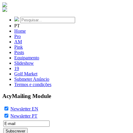
PT
Home
Pro
AM
Pink
Posts
Equipamento
Slideshow
19
Golf Market
Submeter Anúncio
Termos e condições
AcyMailing Module
Newsletter EN
Newsletter PT