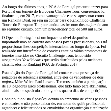
Ao longo dos últimos anos, a PGA de Portugal procurou trazer para
Portugal um torneio do European Challenge Tour; conseguimo-lo,
finalmente, em 2017, com a vantagem de este se apresentar como
um Ranking Dual, ou seja irá contar para o Ranking do Challenge
Tour e do European Tour, tornando-o assim num dos
majors
do ano
no segundo circuito, com um p
rize-money
total de 500 mil euros.
O Open de Portugal terá um impacto a nível desportivo
importantíssimo na carreira dos nossos jovens profissionais, pois irá
proporcionar-lhes competição internacional ao longo da época. Foi
realizado um intercâmbio de convites entre os vários promotores de
torneios inseridos no Circuito Challenge Tour, tendo sido
assegurados 32
wild cards
que serão distribuídos pelos melhores
classificados no Ranking PGA de Portugal 2017.
Esta edição do Open de Portugal irá contar com a presença de
jogadores de referência mundial, entre eles os vencedores de dois
majors
, Mike Weir e Paul Lawrie. Teremos também a participação
de 10 jogadores lusos profissionais, que tudo farão para abrilhantar,
ainda mais, o espetáculo ao longo dos quatro dias de competição.
Contudo, tudo isto é possível devido ao empenho de várias pessoas
e entidades, e não posso deixar de, em nome do golfe profissional,
agradecer e felicitar todos os envolvidos na organização e realização