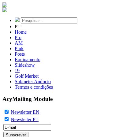
PT
Home
Pro
AM
Pink
Posts
Equipamento
Slideshow
19
Golf Market
Submeter Anúncio
Termos e condições
AcyMailing Module
Newsletter EN
Newsletter PT