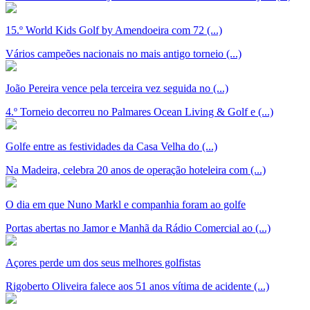
15.º World Kids Golf by Amendoeira com 72 (...)
Vários campeões nacionais no mais antigo torneio (...)
João Pereira vence pela terceira vez seguida no (...)
4.º Torneio decorreu no Palmares Ocean Living & Golf e (...)
Golfe entre as festividades da Casa Velha do (...)
Na Madeira, celebra 20 anos de operação hoteleira com (...)
O dia em que Nuno Markl e companhia foram ao golfe
Portas abertas no Jamor e Manhã da Rádio Comercial ao (...)
Açores perde um dos seus melhores golfistas
Rigoberto Oliveira falece aos 51 anos vítima de acidente (...)