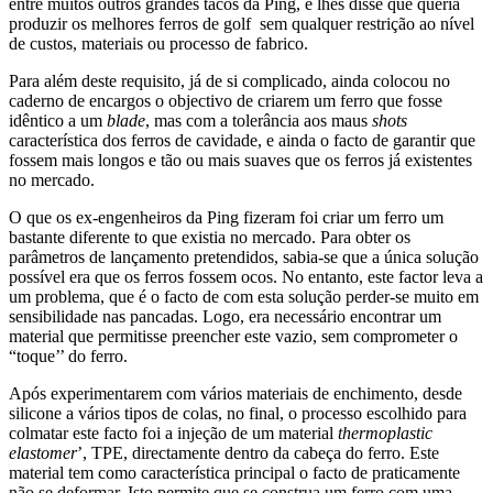
entre muitos outros grandes tacos da Ping, e lhes disse que queria
produzir os melhores ferros de golf sem qualquer restrição ao nível
de custos, materiais ou processo de fabrico.
Para além deste requisito, já de si complicado, ainda colocou no
caderno de encargos o objectivo de criarem um ferro que fosse
idêntico a um
blade
, mas com a tolerância aos maus
shots
característica dos ferros de cavidade, e ainda o facto de garantir que
fossem mais longos e tão ou mais suaves que os ferros já existentes
no mercado.
O que os ex-engenheiros da Ping fizeram foi criar um ferro um
bastante diferente to que existia no mercado. Para obter os
parâmetros de lançamento pretendidos, sabia-se que a única solução
possível era que os ferros fossem ocos. No entanto, este factor leva a
um problema, que é o facto de com esta solução perder-se muito em
sensibilidade nas pancadas. Logo, era necessário encontrar um
material que permitisse preencher este vazio, sem comprometer o
“toque’’ do ferro.
Após experimentarem com vários materiais de enchimento, desde
silicone a vários tipos de colas, no final, o processo escolhido para
colmatar este facto foi a injeção de um material
thermoplastic
elastomer
’, TPE, directamente dentro da cabeça do ferro. Este
material tem como característica principal o facto de praticamente
não se deformar. Isto permite que se construa um ferro com uma