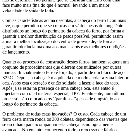
face muito mais fina do que é normal, levando a um maior
velocidade de saída de bola.
Com as características acima descritas, a cabeça do ferro ficou mais
leve, o que permitiu que se colocassem vários pesos de tungsténio
distribuídos ao longo do perímetro da cabeça do ferro, por forma a
garantir a melhor distribuição de pesos possível, permitindo assim
afinar a melhor localização do centro de gravidade, de foma a
garantir tolerância máxima aos maus
shots
e as melhores condições
de lançamento.
Quanto ao processo de construção destes ferros, também seguem um
conjunto de procedimentos que diferem dos utilizados por outras
marcas. Inicialmente o ferro é forjado, a partir de um bloco de aço
S25C. Depois, a cabeça é maquinada de modo a criar a zona interior
oca. Após esta operação é então soldada, a laser, a face do taco.
Após já se estar na presença de uma cabeça oca, esta então é
injectada com o tal material especial, TPE. Finalmente, num último
processo, são colocados os ‘’parafusos’’/pesos de tungsténio ao
longo do perímetro da cabeça.
O problema de todas estas inovações? O custo. Cada cabeça de um
ferro desta marca ronda os 300 dólates, dependendo das varetas que
se escolham para acompanhar esta cabeça tecnologicamente
avançada. No entanto, conhecendo todo o processo de fabrico,