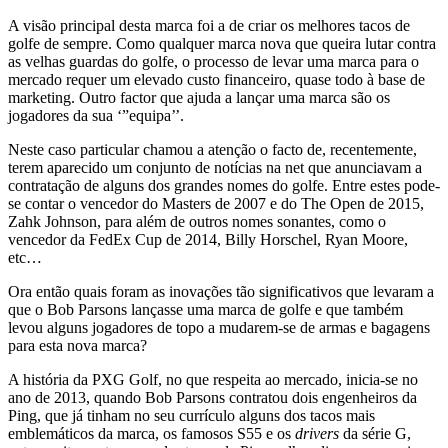
A visão principal desta marca foi a de criar os melhores tacos de
golfe de sempre. Como qualquer marca nova que queira lutar contra
as velhas guardas do golfe, o processo de levar uma marca para o
mercado requer um elevado custo financeiro, quase todo à base de
marketing. Outro factor que ajuda a lançar uma marca são os
jogadores da sua ‘”equipa’’.
Neste caso particular chamou a atenção o facto de, recentemente,
terem aparecido um conjunto de notícias na net que anunciavam a
contratação de alguns dos grandes nomes do golfe. Entre estes pode-
se contar o vencedor do Masters de 2007 e do The Open de 2015,
Zahk Johnson, para além de outros nomes sonantes, como o
vencedor da FedEx Cup de 2014, Billy Horschel, Ryan Moore,
etc…
Ora então quais foram as inovações tão significativos que levaram a
que o Bob Parsons lançasse uma marca de golfe e que também
levou alguns jogadores de topo a mudarem-se de armas e bagagens
para esta nova marca?
A história da PXG Golf, no que respeita ao mercado, inicia-se no
ano de 2013, quando Bob Parsons contratou dois engenheiros da
Ping, que já tinham no seu currículo alguns dos tacos mais
emblemáticos da marca, os famosos S55 e os
drivers
da série G,