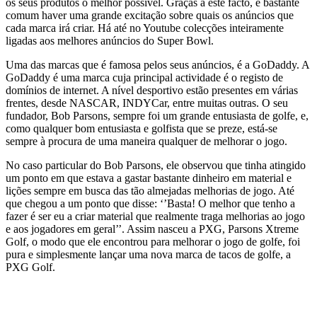
os seus produtos o melhor possível. Graças a este facto, é bastante
comum haver uma grande excitação sobre quais os anúncios que
cada marca irá criar. Há até no Youtube colecções inteiramente
ligadas aos melhores anúncios do Super Bowl.
Uma das marcas que é famosa pelos seus anúncios, é a GoDaddy. A
GoDaddy é uma marca cuja principal actividade é o registo de
domínios de internet. A nível desportivo estão presentes em várias
frentes, desde NASCAR, INDYCar, entre muitas outras. O seu
fundador, Bob Parsons, sempre foi um grande entusiasta de golfe, e,
como qualquer bom entusiasta e golfista que se preze, está-se
sempre à procura de uma maneira qualquer de melhorar o jogo.
No caso particular do Bob Parsons, ele observou que tinha atingido
um ponto em que estava a gastar bastante dinheiro em material e
lições sempre em busca das tão almejadas melhorias de jogo. Até
que chegou a um ponto que disse: ‘’Basta! O melhor que tenho a
fazer é ser eu a criar material que realmente traga melhorias ao jogo
e aos jogadores em geral’’. Assim nasceu a PXG, Parsons Xtreme
Golf, o modo que ele encontrou para melhorar o jogo de golfe, foi
pura e simplesmente lançar uma nova marca de tacos de golfe, a
PXG Golf.