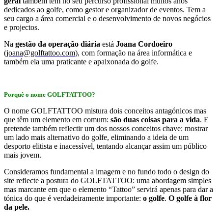
geral
também tem no seu percurso profissional muitos anos
dedicados ao golfe, como gestor e organizador de eventos. Tem a
seu cargo a área comercial e o desenvolvimento de novos negócios
e projectos.
Na
gestão da operação diária
está
Joana Cordoeiro
(
joana@golftattoo.com
)
, com formação na área informática e
também ela uma praticante e apaixonada do golfe.
Porquê o nome GOLFTATTOO?
O nome GOLFTATTOO mistura dois conceitos antagónicos mas
que têm um elemento em comum:
são duas coisas para a vida
. E
pretende também reflectir um dos nossos conceitos chave: mostrar
um lado mais alternativo do golfe, eliminando a ideia de um
desporto elitista e inacessível, tentando alcançar assim um público
mais jovem.
Consideramos fundamental a imagem e no fundo todo o design do
site reflecte a postura do GOLFTATTOO: uma abordagem simples
mas marcante em que o elemento “Tattoo” servirá apenas para dar a
tónica do que é verdadeiramente importante:
o golfe
.
O golfe à flor
da pele.