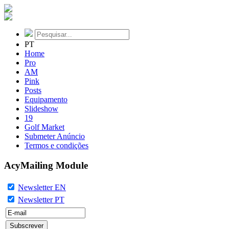
PT
Home
Pro
AM
Pink
Posts
Equipamento
Slideshow
19
Golf Market
Submeter Anúncio
Termos e condições
AcyMailing Module
Newsletter EN
Newsletter PT