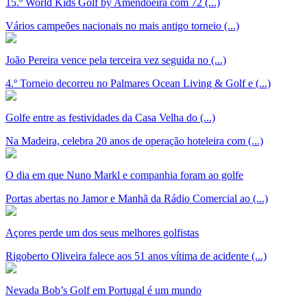
15.º World Kids Golf by Amendoeira com 72 (...)
Vários campeões nacionais no mais antigo torneio (...)
João Pereira vence pela terceira vez seguida no (...)
4.º Torneio decorreu no Palmares Ocean Living & Golf e (...)
Golfe entre as festividades da Casa Velha do (...)
Na Madeira, celebra 20 anos de operação hoteleira com (...)
O dia em que Nuno Markl e companhia foram ao golfe
Portas abertas no Jamor e Manhã da Rádio Comercial ao (...)
Açores perde um dos seus melhores golfistas
Rigoberto Oliveira falece aos 51 anos vítima de acidente (...)
Nevada Bob’s Golf em Portugal é um mundo