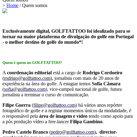
>
Home
/
Quem somos
Exclusivamente digital, GOLFTATTOO foi i
dealizado para se
tornar na maior plataforma de divulgação do golfe em Portugal
- o melhor destino de golfe do mundo*!
Quem é quem no GOLFTATTOO?
A
coordenação editorial
está a cargo de
Rodrigo Cordoeiro
(
rodrigo@golftattoo.com
)
, jornalista com mais de 20 anos de
experiência na área do golfe. A estagiar temos
Sofia Câmara
(
sofia@golftattoo.com
)
, vice-campeã nacional de golfe, futura
jornalista a terminar o curso de comunicação.
Filipe Guerra
(
filipe@golftattoo.com
)
há vários anos repórter
fotográfico de golfe e a registar momentos únicos da modalidade, é
o responsável pela
área de imagem e vídeo
tendo como apoio para
a pós produção vídeo a free-lancer
Filipa Gambino
.
Pedro Castelo Branco
(
pedro@golftattoo.com
)
, d
irector-