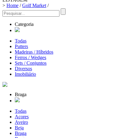
>
Home
/
Golf Market
/
Categoria
Todas
Putters
Madeiras / Híbridos
Ferros / Wedges
Sets / Conjuntos
Diversos
Imobiliário
Braga
Todas
Açores
Aveiro
Beja
Braga