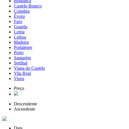
Bragança
Castelo Branco
Coimbra
Évora
Faro
Guarda
Leiria
Lisboa
Madeira
Portalegre
Porto
Santarém
Setúbal
Viana do Castelo
Vila Real
Viseu
Preço
Descendente
Ascendente
Data