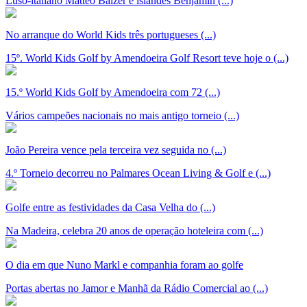
Luso-italiano Matteo Balzer e islandês Benjamin (...)
No arranque do World Kids três portugueses (...)
15º. World Kids Golf by Amendoeira Golf Resort teve hoje o (...)
15.º World Kids Golf by Amendoeira com 72 (...)
Vários campeões nacionais no mais antigo torneio (...)
João Pereira vence pela terceira vez seguida no (...)
4.º Torneio decorreu no Palmares Ocean Living & Golf e (...)
Golfe entre as festividades da Casa Velha do (...)
Na Madeira, celebra 20 anos de operação hoteleira com (...)
O dia em que Nuno Markl e companhia foram ao golfe
Portas abertas no Jamor e Manhã da Rádio Comercial ao (...)