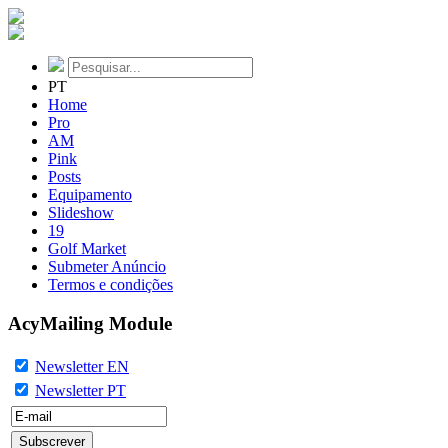
PT
Home
Pro
AM
Pink
Posts
Equipamento
Slideshow
19
Golf Market
Submeter Anúncio
Termos e condições
AcyMailing Module
Newsletter EN
Newsletter PT